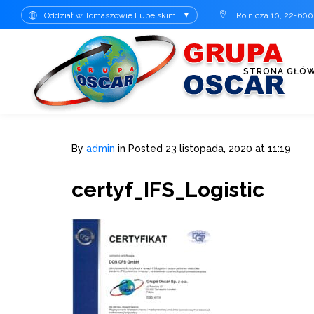
Oddział w Tomaszowie Lubelskim
Rolnicza 10, 22-60
▼
STRONA GŁÓ
By
admin
in
Posted
23 listopada, 2020 at 11:19
certyf_IFS_Logistic