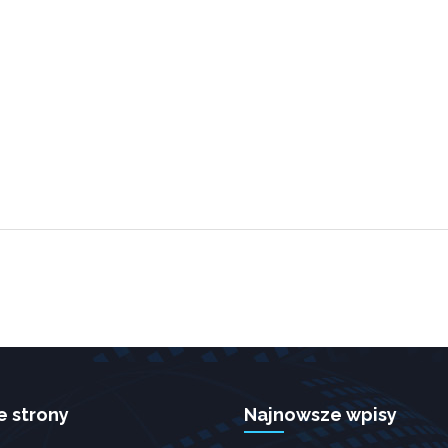
Konieczne
Te pliki
ciasteczek nie
są opcjonalne.
Są one
potrzebne do
funkcjonowania
strony
internetowej.
Statystyka
Abyśmy mogli
poprawić
funkcjonalność
i strukturę
strony
internetowej,
na podstawie
tego, jak
strona jest
używana.
e strony
Najnowsze wpisy