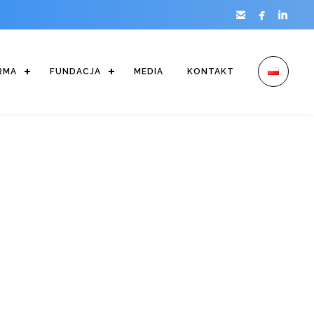



RMA
FUNDACJA
MEDIA
KONTAKT