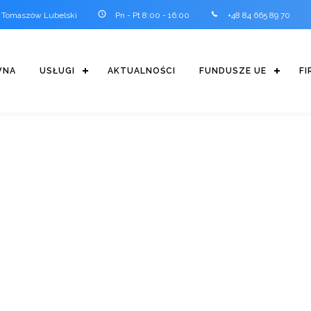
0 Tomaszów Lubelski
Pn - Pt 8:00 - 16:00
+48 84 665 89 70
WNA
USŁUGI
AKTUALNOŚCI
FUNDUSZE UE
FI