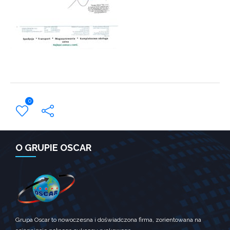
Konieczne
Te pliki
ciasteczek nie
są opcjonalne.
Są one
potrzebne do
funkcjonowania
strony
internetowej.
0
Statystyka
Abyśmy mogli
poprawić
← Previous Post
funkcjonalność
O GRUPIE OSCAR
i strukturę
strony
internetowej,
na podstawie
tego, jak
strona jest
używana.
Grupa Oscar to nowoczesna i doświadczona firma, zorientowana na