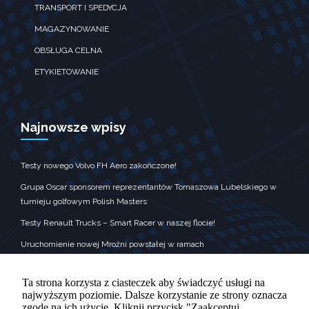
zobaczenie
TRANSPORT I SPEDYCJA
spersonalizowanych
treści i ofert.
MAGAZYNOWANIE
OBSŁUGA CELNA
ETYKIETOWANIE
Najnowsze wpisy
Testy nowego Volvo FH Aero zakończone!
Grupa Oscar sponsorem reprezentantów Tomaszowa Lubelskiego w
turnieju golfowym Polish Masters
Testy Renault Trucks – Smart Racer w naszej flocie!
Uruchomienie nowej Mroźni powstałej w ramach
Krajowego Planu Odbudowy
Grupa Oscar była sponsorem nagród dla wykonawców kolęd
Ta strona korzysta z ciasteczek aby świadczyć usługi na
najwyższym poziomie. Dalsze korzystanie ze strony oznacza
zgodę na ich użycie. Kliknij przycisk "Zaakceptuj