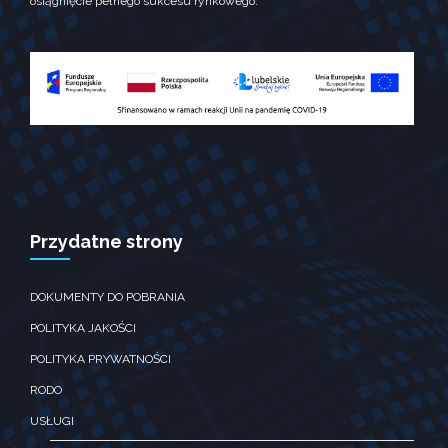
osiągnięcie pełnego sukcesu rynkowego.
Doświadczenie
Aby nasza strona
internetowa
działała jak
najlepiej podczas
twojego
przejścia na nią.
Jeśli odrzucisz te
pliki ciesteczek,
niektóre funkcje
znikną ze strony
internetowej.
Przydatne strony
Marketing
DOKUMENTY DO POBRANIA
Udostępniając
swoje
POLITYKA JAKOŚCI
zainteresowania i
zachowania
POLITYKA PRYWATNOŚCI
podczas
RODO
odwiedzania naszej
strony, zwiększasz
USŁUGI
szansę na