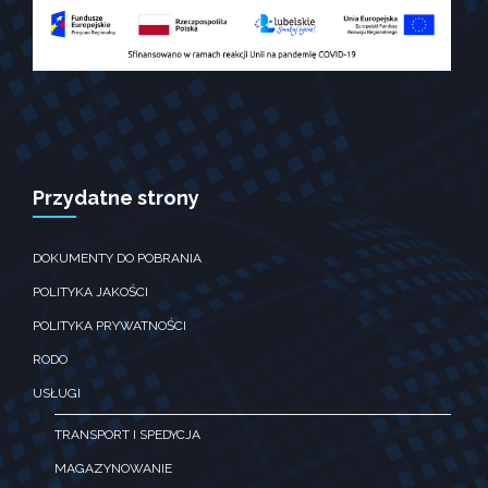
Doświadczenie
Aby nasza strona
internetowa
działała jak
najlepiej podczas
twojego
przejścia na nią.
Jeśli odrzucisz te
pliki ciesteczek,
Przydatne strony
niektóre funkcje
znikną ze strony
internetowej.
DOKUMENTY DO POBRANIA
POLITYKA JAKOŚCI
Marketing
POLITYKA PRYWATNOŚCI
Udostępniając
swoje
RODO
zainteresowania i
zachowania
USŁUGI
podczas
odwiedzania naszej
TRANSPORT I SPEDYCJA
strony, zwiększasz
MAGAZYNOWANIE
szansę na