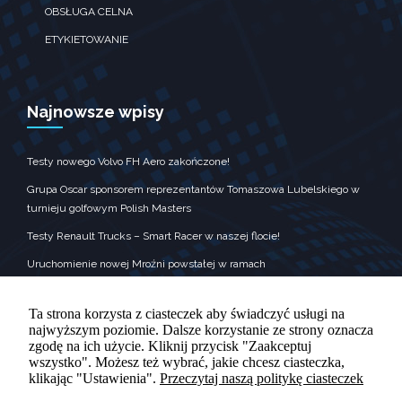
zobaczenie
OBSŁUGA CELNA
spersonalizowanych
treści i ofert.
ETYKIETOWANIE
Najnowsze wpisy
Testy nowego Volvo FH Aero zakończone!
Grupa Oscar sponsorem reprezentantów Tomaszowa Lubelskiego w
turnieju golfowym Polish Masters
Testy Renault Trucks – Smart Racer w naszej flocie!
Uruchomienie nowej Mroźni powstałej w ramach
Krajowego Planu Odbudowy
Grupa Oscar była sponsorem nagród dla wykonawców kolęd
Ta strona korzysta z ciasteczek aby świadczyć usługi na
najwyższym poziomie. Dalsze korzystanie ze strony oznacza
zgodę na ich użycie. Kliknij przycisk "Zaakceptuj
wszystko". Możesz też wybrać, jakie chcesz ciasteczka,
klikając "Ustawienia".
Przeczytaj naszą politykę ciasteczek
KONTAKT