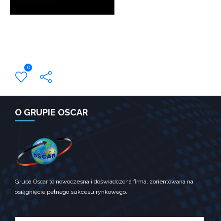
Konieczne
Te pliki
ciasteczek nie
są opcjonalne.
Są one
potrzebne do
funkcjonowania
0
strony
internetowej.
← Previous Post
Statystyka
O GRUPIE OSCAR
Abyśmy mogli
poprawić
funkcjonalność
i strukturę
strony
internetowej,
na podstawie
tego, jak
Grupa Oscar to nowoczesna i doświadczona firma, zorientowana na
strona jest
osiągnięcie pełnego sukcesu rynkowego.
używana.