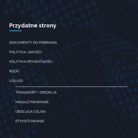
Doświadczenie
Aby nasza strona
internetowa
działała jak
Przydatne strony
najlepiej podczas
twojego
przejścia na nią.
DOKUMENTY DO POBRANIA
Jeśli odrzucisz te
pliki ciesteczek,
POLITYKA JAKOŚCI
niektóre funkcje
POLITYKA PRYWATNOŚCI
znikną ze strony
internetowej.
RODO
USŁUGI
Marketing
TRANSPORT I SPEDYCJA
Udostępniając
swoje
MAGAZYNOWANIE
zainteresowania i
zachowania
OBSŁUGA CELNA
podczas
ETYKIETOWANIE
odwiedzania naszej
strony, zwiększasz
szansę na