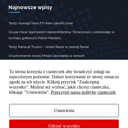
zobaczenie
spersonalizowanych
Najnowsze wpisy
treści i ofert.
Testy nowego Volvo FH Aero zakończone!
Grupa Oscar sponsorem reprezentantów Tomaszowa Lubelskiego w
turnieju golfowym Polish Masters
Testy Renault Trucks – Smart Racer w naszej flocie!
Uruchomienie nowej Mroźni powstałej w ramach
Krajowego Planu Odbudowy
Grupa Oscar była sponsorem nagród dla wykonawców kolęd
Ta strona korzysta z ciasteczek aby świadczyć usługi na
najwyższym poziomie. Dalsze korzystanie ze strony oznacza
zgodę na ich użycie. Kliknij przycisk "Zaakceptuj
wszystko". Możesz też wybrać, jakie chcesz ciasteczka,
klikając "Ustawienia".
Przeczytaj naszą politykę ciasteczek
KONTAKT
Adres : Rolnicza 10, Tomaszów Lubelski‎
Ustawienia
Telefon : +48 84 665 89 70
Odrzuć wszystko