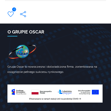
Konieczne
Te pliki
0
ciasteczek nie
są opcjonalne.
Są one
potrzebne do
← Previous Post
funkcjonowania
O GRUPIE OSCAR
strony
internetowej.
Statystyka
Abyśmy mogli
poprawić
Grupa Oscar to nowoczesna i doświadczona firma, zorientowana na
funkcjonalność
osiągnięcie pełnego sukcesu rynkowego.
i strukturę
strony
internetowej,
na podstawie
tego, jak
strona jest
używana.