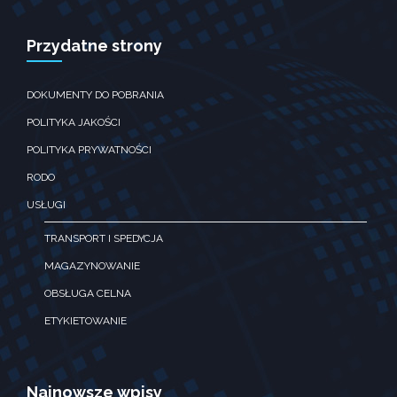
Doświadczenie
Aby nasza strona
Przydatne strony
internetowa
działała jak
najlepiej podczas
DOKUMENTY DO POBRANIA
twojego
przejścia na nią.
POLITYKA JAKOŚCI
Jeśli odrzucisz te
pliki ciesteczek,
POLITYKA PRYWATNOŚCI
niektóre funkcje
RODO
znikną ze strony
internetowej.
USŁUGI
TRANSPORT I SPEDYCJA
Marketing
MAGAZYNOWANIE
Udostępniając
swoje
OBSŁUGA CELNA
zainteresowania i
zachowania
ETYKIETOWANIE
podczas
odwiedzania naszej
strony, zwiększasz
szansę na
Najnowsze wpisy