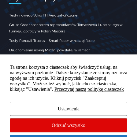
zobaczenie
spersonalizowanych
treści i ofert.
Testy nowego Volvo FH Aero zakończone!
Grupa Oscar sponsorem reprezentantów Tomaszowa Lubelskiego w
turnieju golfowym Polish Masters
Testy Renault Trucks – Smart Racer w naszej flocie!
Uruchomienie nowej Mroźni powstałej w ramach
Krajowego Planu Odbudowy
Grupa Oscar była sponsorem nagród dla wykonawców kolęd
Ta strona korzysta z ciasteczek aby świadczyć usługi na
najwyższym poziomie. Dalsze korzystanie ze strony oznacza
zgodę na ich użycie. Kliknij przycisk "Zaakceptuj
wszystko". Możesz też wybrać, jakie chcesz ciasteczka,
klikając "Ustawienia".
Przeczytaj naszą politykę ciasteczek
KONTAKT
Adres : Rolnicza 10, Tomaszów Lubelski‎
Ustawienia
Telefon : +48 84 665 89 70
Odrzuć wszystko