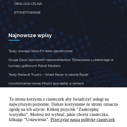
zobaczenie
OBSŁUGA CELNA
spersonalizowanych
treści i ofert.
ETYKIETOWANIE
Najnowsze wpisy
Testy nowego Volvo FH Aero zakończone!
Grupa Oscar sponsorem reprezentantów Tomaszowa Lubelskiego w
turnieju golfowym Polish Masters
Testy Renault Trucks – Smart Racer w naszej flocie!
Uruchomienie nowej Mroźni powstałej w ramach
Krajowego Planu Odbudowy
Grupa Oscar była sponsorem nagród dla wykonawców kolęd
Ta strona korzysta z ciasteczek aby świadczyć usługi na
najwyższym poziomie. Dalsze korzystanie ze strony oznacza
zgodę na ich użycie. Kliknij przycisk "Zaakceptuj
wszystko". Możesz też wybrać, jakie chcesz ciasteczka,
klikając "Ustawienia".
Przeczytaj naszą politykę ciasteczek
KONTAKT