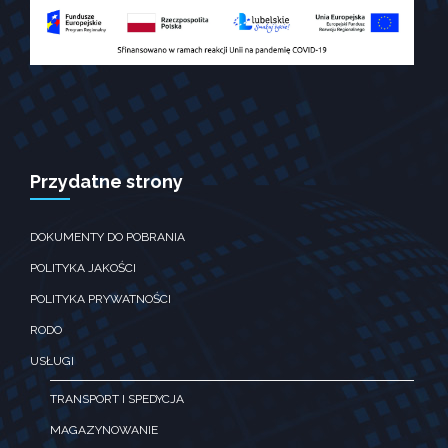
Doświadczenie
Aby nasza strona
internetowa
działała jak
najlepiej podczas
twojego
przejścia na nią.
Jeśli odrzucisz te
pliki ciesteczek,
Przydatne strony
niektóre funkcje
znikną ze strony
internetowej.
DOKUMENTY DO POBRANIA
POLITYKA JAKOŚCI
Marketing
POLITYKA PRYWATNOŚCI
Udostępniając
swoje
RODO
zainteresowania i
zachowania
USŁUGI
podczas
odwiedzania naszej
TRANSPORT I SPEDYCJA
strony, zwiększasz
MAGAZYNOWANIE
szansę na