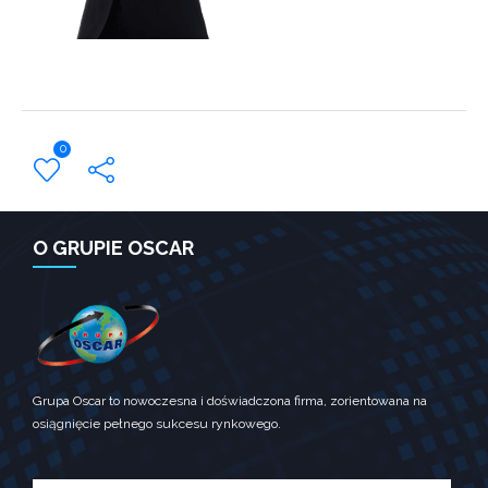
Konieczne
Te pliki
ciasteczek nie
są opcjonalne.
Są one
potrzebne do
funkcjonowania
0
strony
internetowej.
← Previous Post
Statystyka
O GRUPIE OSCAR
Abyśmy mogli
poprawić
funkcjonalność
i strukturę
strony
internetowej,
na podstawie
tego, jak
Grupa Oscar to nowoczesna i doświadczona firma, zorientowana na
strona jest
osiągnięcie pełnego sukcesu rynkowego.
używana.