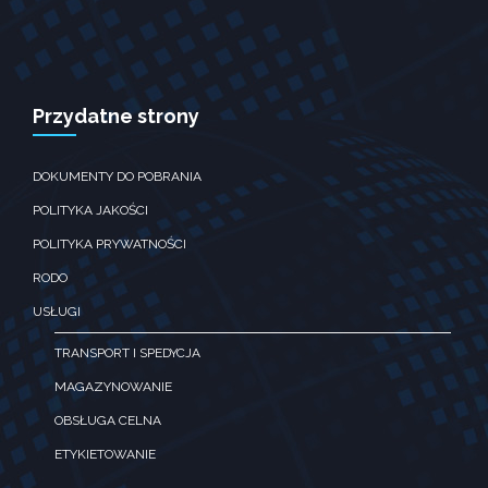
Doświadczenie
Aby nasza strona
internetowa
działała jak
najlepiej podczas
Przydatne strony
twojego
przejścia na nią.
Jeśli odrzucisz te
DOKUMENTY DO POBRANIA
pliki ciesteczek,
niektóre funkcje
POLITYKA JAKOŚCI
znikną ze strony
internetowej.
POLITYKA PRYWATNOŚCI
RODO
Marketing
USŁUGI
Udostępniając
swoje
TRANSPORT I SPEDYCJA
zainteresowania i
MAGAZYNOWANIE
zachowania
podczas
OBSŁUGA CELNA
odwiedzania naszej
strony, zwiększasz
ETYKIETOWANIE
szansę na