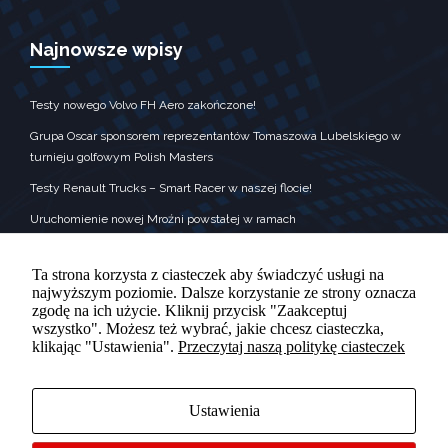
zobaczenie
spersonalizowanych
treści i ofert.
Najnowsze wpisy
Testy nowego Volvo FH Aero zakończone!
Grupa Oscar sponsorem reprezentantów Tomaszowa Lubelskiego w
turnieju golfowym Polish Masters
Testy Renault Trucks – Smart Racer w naszej flocie!
Uruchomienie nowej Mroźni powstałej w ramach
Krajowego Planu Odbudowy
Grupa Oscar była sponsorem nagród dla wykonawców kolęd
Ta strona korzysta z ciasteczek aby świadczyć usługi na
najwyższym poziomie. Dalsze korzystanie ze strony oznacza
zgodę na ich użycie. Kliknij przycisk "Zaakceptuj
wszystko". Możesz też wybrać, jakie chcesz ciasteczka,
klikając "Ustawienia".
Przeczytaj naszą politykę ciasteczek
KONTAKT
Adres : Rolnicza 10, Tomaszów Lubelski‎
Ustawienia
Telefon : +48 84 665 89 70