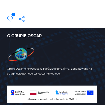
Konieczne
Te pliki
ciasteczek nie
0
są opcjonalne.
Są one
potrzebne do
funkcjonowania
← Previous Post
strony
O GRUPIE OSCAR
internetowej.
Statystyka
Abyśmy mogli
poprawić
funkcjonalność
Grupa Oscar to nowoczesna i doświadczona firma, zorientowana na
i strukturę
strony
osiągnięcie pełnego sukcesu rynkowego.
internetowej,
na podstawie
tego, jak
strona jest
używana.